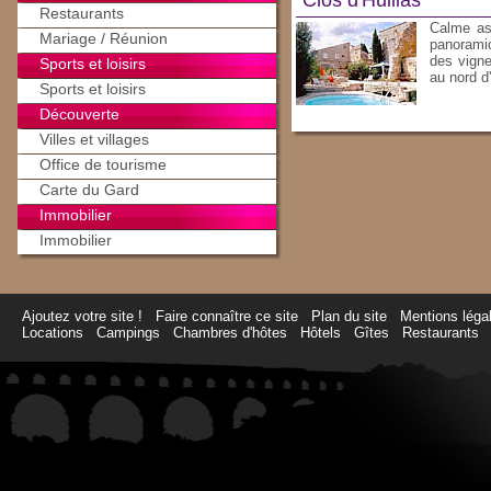
Clos d'Hullias
Restaurants
Calme as
Mariage / Réunion
panoramiq
des vigne
Sports et loisirs
au nord d
Sports et loisirs
Découverte
Villes et villages
Office de tourisme
Carte du Gard
Immobilier
Immobilier
Ajoutez votre site !
Faire connaître ce site
Plan du site
Mentions léga
Locations
Campings
Chambres d'hôtes
Hôtels
Gîtes
Restaurants