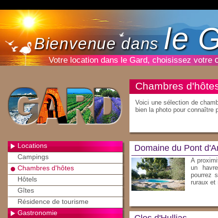
le 
Bienvenue dans
Votre location dans le Gard, choisissez votre
Chambres d'hôtes
Voici une sélection de chamb
bien la photo pour connaître p
Locations
Domaine du Pont d'A
Campings
A proximi
Chambres d'hôtes
un havre
pourrez 
Hôtels
ruraux et 
Gîtes
Résidence de tourisme
Gastronomie