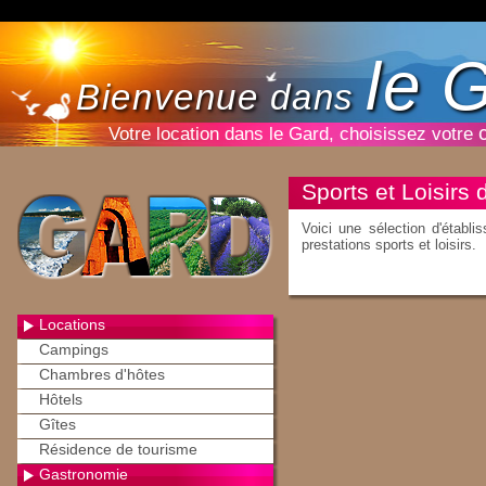
le 
Bienvenue dans
Votre location dans le Gard, choisissez votre
Sports et Loisirs
Voici une sélection d'établi
prestations sports et loisirs.
Locations
Campings
Chambres d'hôtes
Hôtels
Gîtes
Résidence de tourisme
Gastronomie