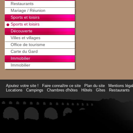
Restaurants
Mariage / Réunion
Sports et loisirs
Sports et loisirs
Découverte
Villes et villages
Office de tourisme
Carte du Gard
Immobilier
Immobilier
Ajoutez votre site !
Faire connaître ce site
Plan du site
Mentions léga
Locations
Campings
Chambres d'hôtes
Hôtels
Gîtes
Restaurants